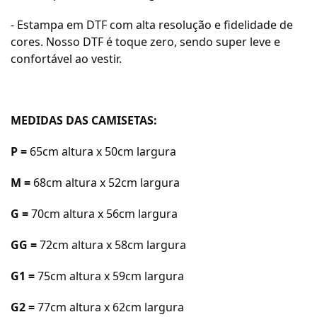
- Estampa em DTF com alta resolução e fidelidade de
cores. Nosso DTF é toque zero, sendo super leve e
confortável ao vestir.
MEDIDAS DAS CAMISETAS:
P =
65cm a
ltura x 50cm largura
M =
68cm a
ltura x 52cm largura
G =
70cm a
ltura x 56cm largura
GG =
72cm a
ltura x 58cm largura
G1 =
75cm altura x 59cm largura
G2 =
77cm altura x 62cm largura