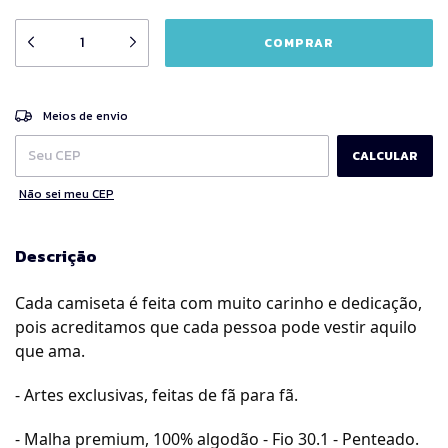
ALTERAR CEP
Entregas para o CEP:
Meios de envio
CALCULAR
Não sei meu CEP
Descrição
Cada camiseta é feita com muito carinho e dedicação,
pois acreditamos que cada pessoa pode vestir aquilo
que ama.
- Artes exclusivas, feitas de fã para fã.
- Malha premium, 100% algodão - Fio 30.1 - Penteado.