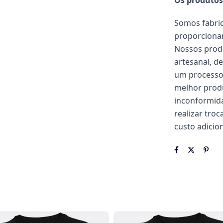
Os produtos
Somos fabric
proporcionar
Nossos prod
artesanal, d
um processo 
melhor produ
inconformida
realizar tro
custo adicion