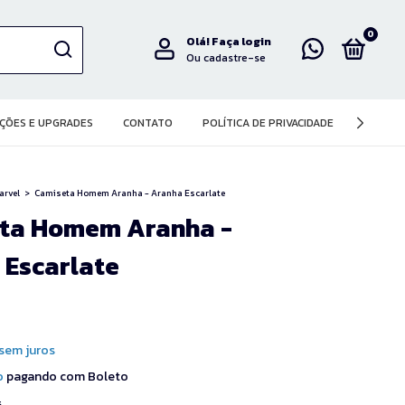
0
Olá!
Faça login
Ou cadastre-se
ÇÕES E UPGRADES
CONTATO
POLÍTICA DE PRIVACIDADE
arvel
>
Camiseta Homem Aranha - Aranha Escarlate
ta Homem Aranha -
 Escarlate
sem juros
o
pagando com Boleto
s