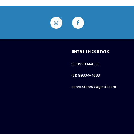
ENTRE EM CONTATO
5551993344633
(51) 99334-4633
corvo.store07@gmail.com