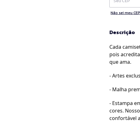
Não sei meu CE
Descrição
Cada camiset
pois acredit
que ama.
- Artes exclus
- Malha prem
- Estampa em
cores. Nosso
confortável a