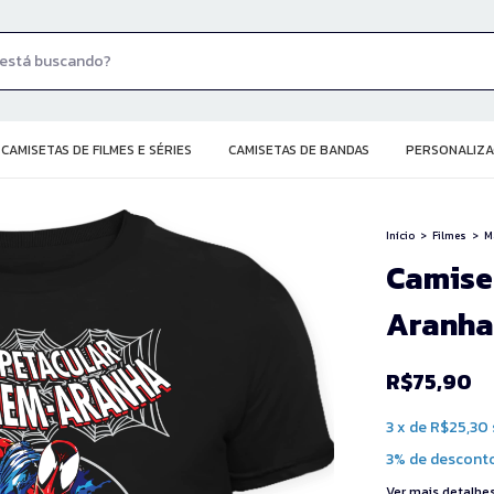
CAMISETAS DE FILMES E SÉRIES
CAMISETAS DE BANDAS
PERSONALIZA
Início
>
Filmes
>
M
Camise
Aranha
R$75,90
3
x
de
R$25,30
3% de descont
Ver mais detalhe