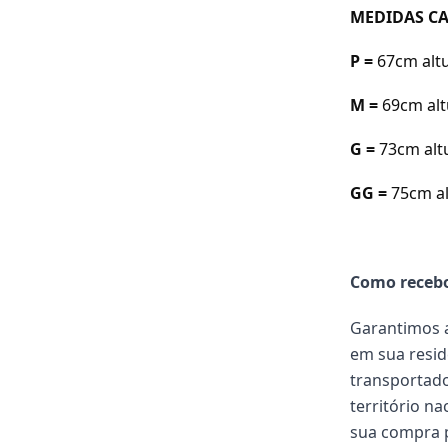
MEDIDAS CA
P =
67cm a
lt
M =
69cm a
l
G =
73cm a
l
GG =
75cm a
Como receb
Garantimos a
em sua resid
transportado
território n
sua compra p