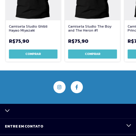
Camiseta Studio Ghibli
Camiseta Studio The Boy
Cami
Hayao Miyazaki
and The Heron #1
Prin
R$75,90
R$75,90
R$
COMPRAR
COMPRAR
ENTRE EM CONTATO