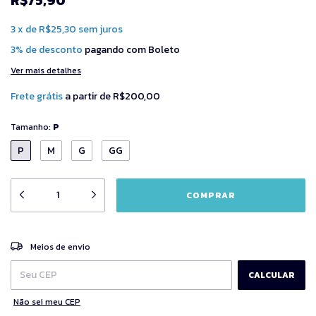
3
x
de
R$25,30
sem juros
3% de desconto
pagando com Boleto
Ver mais detalhes
Frete grátis
a partir de
R$200,00
Tamanho:
P
P
M
G
GG
ALTERAR CEP
Entregas para o CEP:
Meios de envio
CALCULAR
Não sei meu CEP