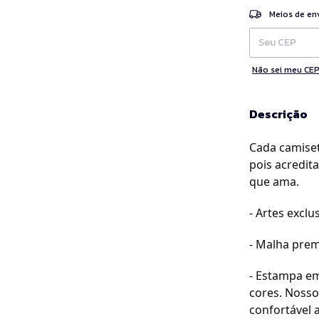
Entregas para o 
Meios de en
Não sei meu CE
Descrição
Cada camiset
pois acredit
que ama.
- Artes exclus
- Malha prem
- Estampa em
cores. Nosso
confortável a