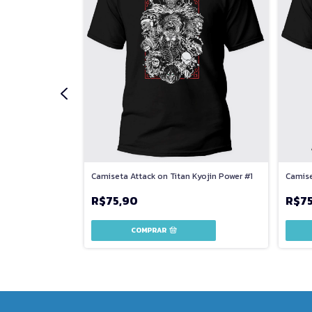
Armin Arlert
Camiseta Attack on Titan Kyojin Power #1
Camise
R$75,90
R$7
COMPRAR