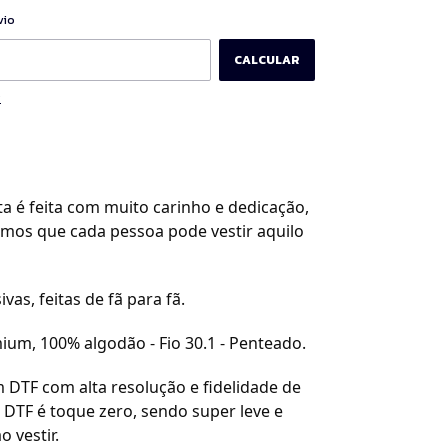
ALTERAR CEP
CEP:
vio
CALCULAR
P
a é feita com muito carinho e dedicação,
amos que cada pessoa pode vestir aquilo
ivas, feitas de fã para fã.
ium, 100% algodão - Fio 30.1 - Penteado.
 DTF com alta resolução e fidelidade de
 DTF é toque zero, sendo super leve e
o vestir.