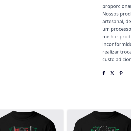
proporcionar
Nossos prod
artesanal, d
um processo 
melhor produ
inconformida
realizar tro
custo adicion