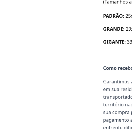
(Tamanhos a
PADRÃO:
25
GRANDE:
29
GIGANTE:
3
Como receb
Garantimos a
em sua resid
transportado
território n
sua compra p
pagamento a
enfrente dif