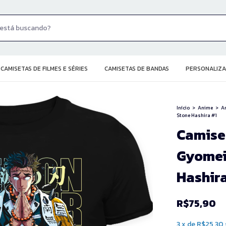
CAMISETAS DE FILMES E SÉRIES
CAMISETAS DE BANDAS
PERSONALIZA
Início
>
Anime
>
An
Stone Hashira #1
Camise
Gyomei
Hashira
R$75,90
3
x
de
R$25,30