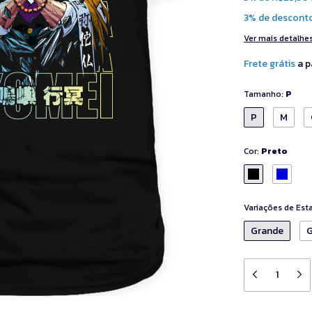
3% de descont
Ver mais detalhe
Frete grátis
a p
Tamanho:
P
P
M
Cor:
Preto
Variações de Es
Grande
G