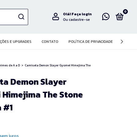
0
Olá!
Faça login
Ou cadastre-se
ÇÕES E UPGRADES
CONTATO
POLÍTICA DE PRIVACIDADE
imes de A a D
>
Camiseta Demon Slayer Gyomei Himejima The
ta Demon Slayer
 Himejima The Stone
 #1
sem juros