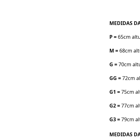
MEDIDAS DA
P =
65cm a
lt
M =
68cm a
l
G =
70cm a
l
GG =
72cm a
G1 =
75cm al
G2 =
77cm al
G3 =
79cm al
MEDIDAS DA