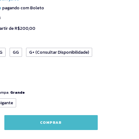
o
pagando com Boleto
s
artir de
R$200,00
G
GG
G+ (Consultar Disponibilidade)
tampa:
Grande
igante