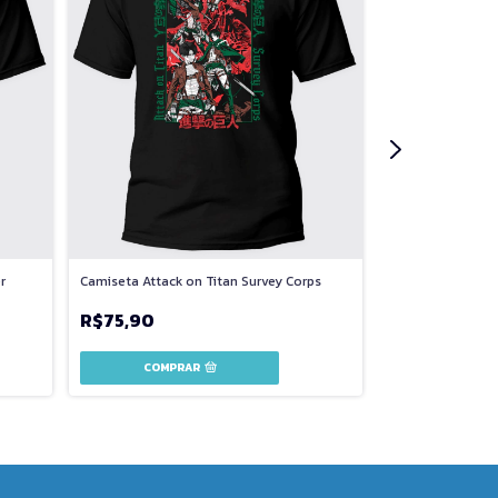
r
Camiseta Attack on Titan Survey Corps
Camiseta Attack 
#1
R$75,90
R$75,90
COMPRAR
COMPR