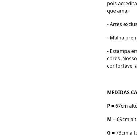
pois acredit
que ama.
- Artes exclus
- Malha prem
- Estampa em
cores. Nosso
confortável a
MEDIDAS CA
P =
67cm a
lt
M =
69cm a
l
G =
73cm a
l