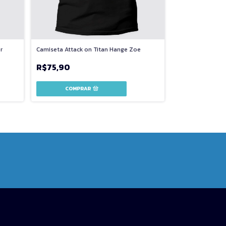
r
Camiseta Attack on Titan Hange Zoe
Camiseta Attack 
#1
R$75,90
R$75,90
COMPRAR
COMPR