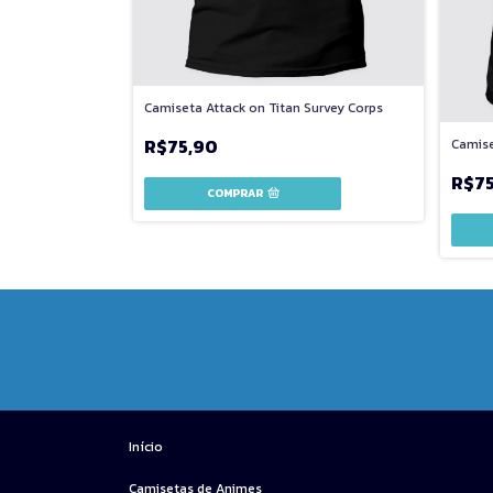
ain Team
Camiseta Attack on Titan Survey Corps
R$75,90
Camise
R$7
COMPRAR
Início
Camisetas de Animes