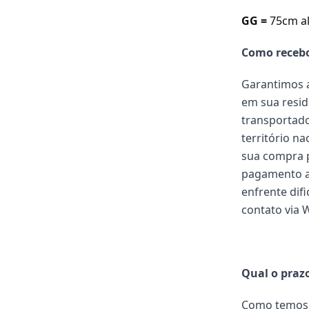
GG =
75cm a
Como receb
Garantimos a
em sua resid
transportado
território n
sua compra p
pagamento a
enfrente dif
contato via 
Qual o praz
Como temos 