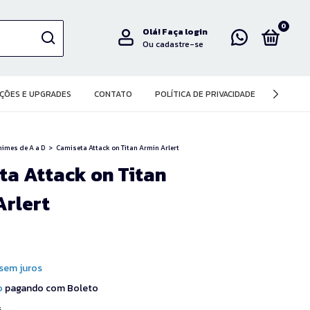
0
Olá!
Faça login
Ou cadastre-se
ÇÕES E UPGRADES
CONTATO
POLÍTICA DE PRIVACIDADE
imes de A a D
>
Camiseta Attack on Titan Armin Arlert
ta Attack on Titan
Arlert
sem juros
o
pagando com Boleto
s