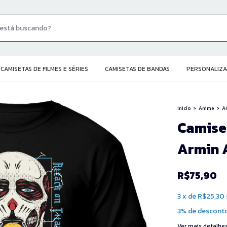
CAMISETAS DE FILMES E SÉRIES
CAMISETAS DE BANDAS
PERSONALIZA
Início
>
Anime
>
An
Camise
Armin 
R$75,90
3
x
de
R$25,30
3% de descont
Ver mais detalhe