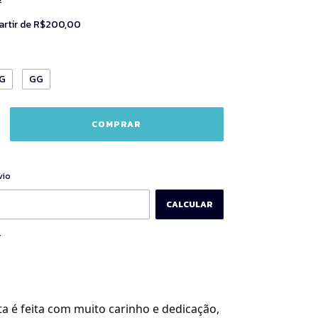
artir de
R$200,00
G
GG
ALTERAR CEP
CEP:
vio
CALCULAR
P
a é feita com muito carinho e dedicação,