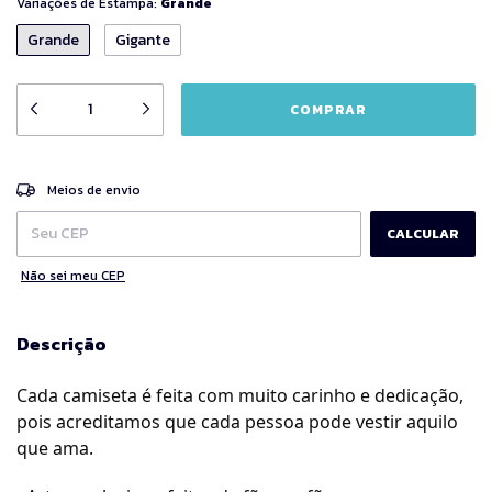
Variações de Estampa:
Grande
Grande
Gigante
ALTERAR CEP
Entregas para o CEP:
Meios de envio
CALCULAR
Não sei meu CEP
Descrição
Cada camiseta é feita com muito carinho e dedicação,
pois acreditamos que cada pessoa pode vestir aquilo
que ama.