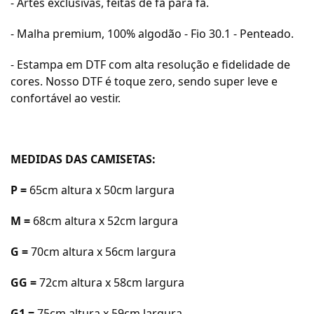
- Artes exclusivas, feitas de fã para fã.
- Malha premium, 100% algodão - Fio 30.1 - Penteado.
- Estampa em DTF com alta resolução e fidelidade de
cores. Nosso DTF é toque zero, sendo super leve e
confortável ao vestir.
MEDIDAS DAS CAMISETAS:
P =
65cm a
ltura x 50cm largura
M =
68cm a
ltura x 52cm largura
G =
70cm a
ltura x 56cm largura
GG =
72cm a
ltura x 58cm largura
G1 =
75cm altura x 59cm largura