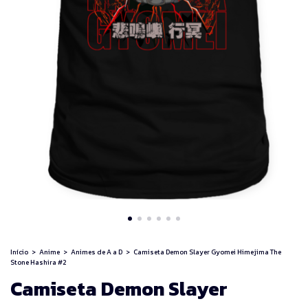
Início
>
Anime
>
Animes de A a D
>
Camiseta Demon Slayer Gyomei Himejima The
Stone Hashira #2
Camiseta Demon Slayer