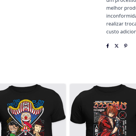
um processo 
melhor produ
inconformida
realizar tro
custo adicion