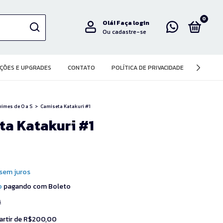
0
Olá!
Faça login
Ou cadastre-se
ÇÕES E UPGRADES
CONTATO
POLÍTICA DE PRIVACIDADE
imes de O a S
>
Camiseta Katakuri #1
ta Katakuri #1
sem juros
o
pagando com Boleto
s
artir de
R$200,00