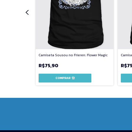
 War of
Camiseta Sousou no Frieren: Flower Magic
Camise
R$75,90
R$7
COMPRAR