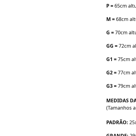
P =
65cm a
lt
M =
68cm a
l
G =
70cm a
l
GG =
72cm a
G1 =
75cm al
G2 =
77cm al
G3 =
79cm al
MEDIDAS DA
(Tamanhos a
PADRÃO:
25
GRANDE:
29