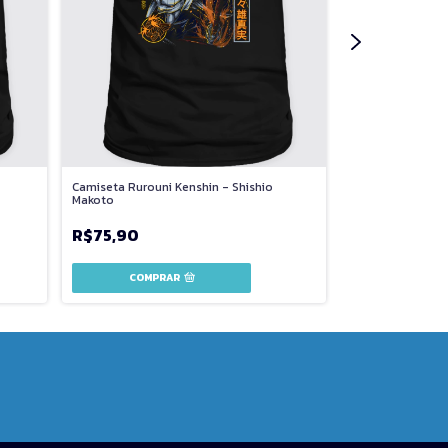
Camiseta Rurouni Kenshin - Shishio
Camiseta Serial 
Makoto
R$75,90
R$75,90
COMPR
COMPRAR