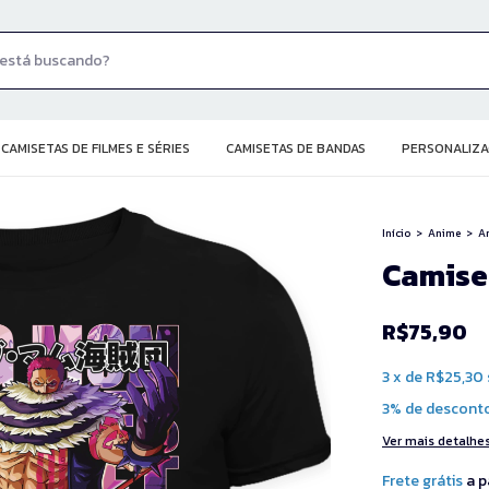
CAMISETAS DE FILMES E SÉRIES
CAMISETAS DE BANDAS
PERSONALIZA
Início
>
Anime
>
An
Camise
R$75,90
3
x
de
R$25,30
3% de descont
Ver mais detalhe
Frete grátis
a p