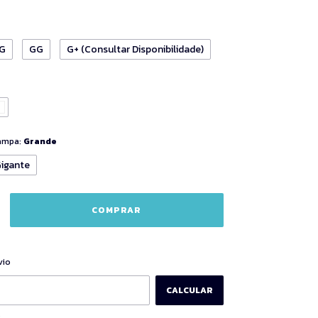
G
GG
G+ (Consultar Disponibilidade)
tampa:
Grande
igante
ALTERAR CEP
CEP:
vio
CALCULAR
P