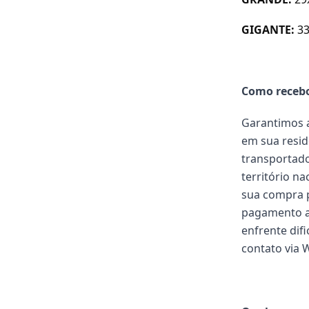
GIGANTE:
3
Como receb
Garantimos a
em sua resid
transportado
território n
sua compra p
pagamento a
enfrente dif
contato via 