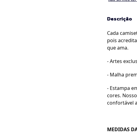
Descrição
Cada camiset
pois acredit
que ama.
- Artes exclus
- Malha prem
- Estampa em
cores. Nosso
confortável a
MEDIDAS DA