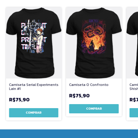
Camiseta Serial Experiments
Camiseta O Confronto
Cami
Lain #1
Shis
R$75,90
R$75,90
R$
COMPRAR
COMPRAR