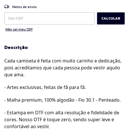
ALTERAR CEP
Entregas para o CEP:
Meios de envio
CALCULAR
Não sei meu CEP
Descrição
Cada camiseta é feita com muito carinho e dedicação,
pois acreditamos que cada pessoa pode vestir aquilo
que ama.
- Artes exclusivas, feitas de fã para fã.
- Malha premium, 100% algodão - Fio 30.1 - Penteado.
- Estampa em DTF com alta resolução e fidelidade de
cores. Nosso DTF é toque zero, sendo super leve e
confortável ao vestir.