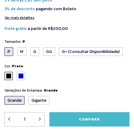
3
x
de
R$25,30
sem juros
3% de desconto
pagando com Boleto
Ver mais detalhes
Frete grátis
a partir de
R$200,00
Tamanho:
P
P
M
G
GG
G+ (Consultar Disponibilidade)
Cor:
Preto
Variações de Estampa:
Grande
Grande
Gigante