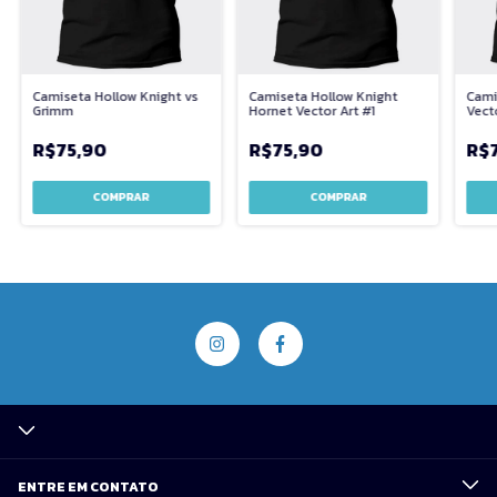
Camiseta Hollow Knight vs
Camiseta Hollow Knight
Cami
Grimm
Hornet Vector Art #1
Vect
R$75,90
R$75,90
R$
COMPRAR
COMPRAR
ENTRE EM CONTATO