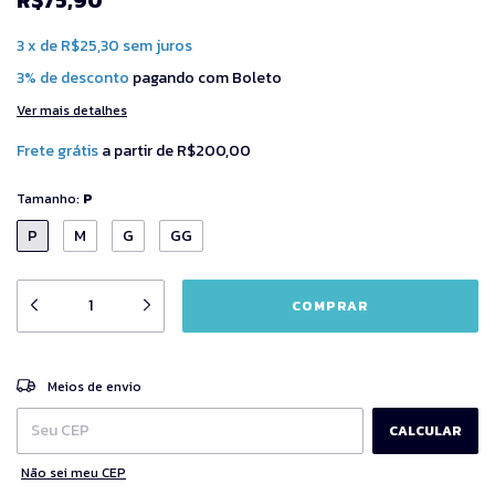
3
x
de
R$25,30
sem juros
3% de desconto
pagando com Boleto
Ver mais detalhes
Frete grátis
a partir de
R$200,00
Tamanho:
P
P
M
G
GG
ALTERAR CEP
Entregas para o CEP:
Meios de envio
CALCULAR
Não sei meu CEP