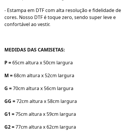
- Estampa em DTF com alta resolução e fidelidade de
cores. Nosso DTF é toque zero, sendo super leve e
confortável ao vestir.
MEDIDAS DAS CAMISETAS:
P =
65cm a
ltura x 50cm largura
M =
68cm a
ltura x 52cm largura
G =
70cm a
ltura x 56cm largura
GG =
72cm a
ltura x 58cm largura
G1 =
75cm altura x 59cm largura
G2 =
77cm altura x 62cm largura