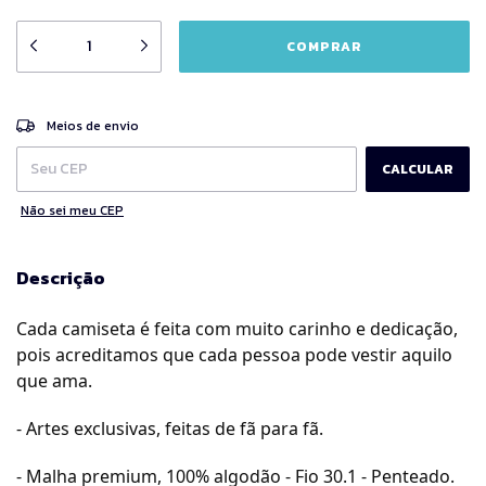
ALTERAR CEP
Entregas para o CEP:
Meios de envio
CALCULAR
Não sei meu CEP
Descrição
Cada camiseta é feita com muito carinho e dedicação,
pois acreditamos que cada pessoa pode vestir aquilo
que ama.
- Artes exclusivas, feitas de fã para fã.
- Malha premium, 100% algodão - Fio 30.1 - Penteado.