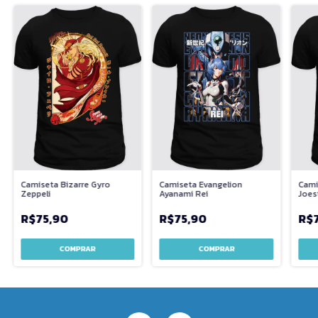
Camiseta Bizarre Gyro
Cami
Camiseta Evangelion
Zeppeli
Joes
Ayanami Rei
R$75,90
R$
R$75,90
COMPRAR
COMPRAR