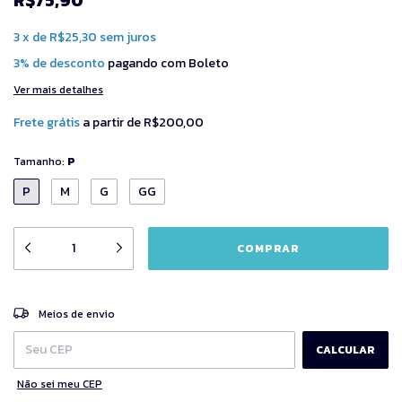
3
x
de
R$25,30
sem juros
3% de desconto
pagando com Boleto
Ver mais detalhes
Frete grátis
a partir de
R$200,00
Tamanho:
P
P
M
G
GG
ALTERAR CEP
Entregas para o CEP:
Meios de envio
CALCULAR
Não sei meu CEP