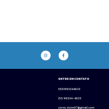
ENTRE EM CONTATO
5551993344633
(51) 99334-4633
corvo.store07@gmail.com