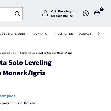
0
Olá!
Faça login
Ou cadastre-se
ÇÕES E UPGRADES
CONTATO
POLÍTICA DE PRIVACIDADE
imes de O a S
>
Camiseta Solo Leveling Shadow Monark/Igris
a Solo Leveling
 Monark/Igris
sem juros
o
pagando com Boleto
s