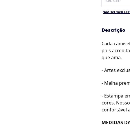
Não sei meu CE
Descrição
Cada camiset
pois acredit
que ama.
- Artes exclus
- Malha prem
- Estampa em
cores. Nosso
confortável a
MEDIDAS DA