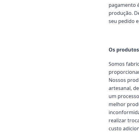
pagamento é
produção. De
seu pedido e
Os produtos
Somos fabric
proporcionar
Nossos prod
artesanal, d
um processo 
melhor produ
inconformida
realizar tro
custo adicion