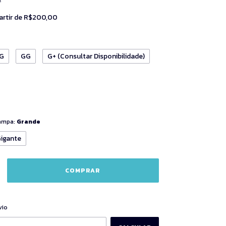
artir de
R$200,00
G
GG
G+ (Consultar Disponibilidade)
tampa:
Grande
igante
ALTERAR CEP
CEP:
vio