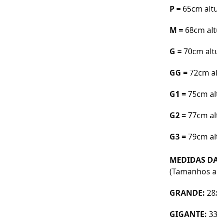
P =
65cm a
lt
M =
68cm a
l
G =
70cm a
l
GG =
72cm a
G1 =
75cm al
G2 =
77cm al
G3 =
79cm al
MEDIDAS DA
(Tamanhos a
GRANDE:
28
GIGANTE:
3