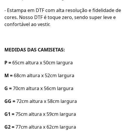
- Estampa em DTF com alta resolução e fidelidade de
cores. Nosso DTF é toque zero, sendo super leve e
confortável ao vestir.
MEDIDAS DAS CAMISETAS:
P =
65cm a
ltura x 50cm largura
M =
68cm a
ltura x 52cm largura
G =
70cm a
ltura x 56cm largura
GG =
72cm a
ltura x 58cm largura
G1 =
75cm altura x 59cm largura
G2 =
77cm altura x 62cm largura