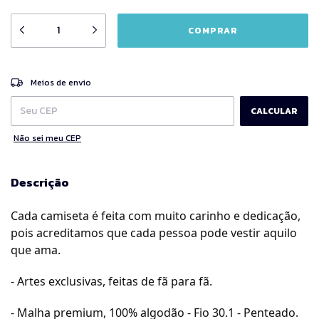
ALTERAR CEP
Entregas para o CEP:
Meios de envio
CALCULAR
Não sei meu CEP
Descrição
Cada camiseta é feita com muito carinho e dedicação,
pois acreditamos que cada pessoa pode vestir aquilo
que ama.
- Artes exclusivas, feitas de fã para fã.
- Malha premium, 100% algodão - Fio 30.1 - Penteado.