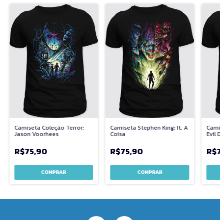
Camiseta Coleção Terror:
Camiseta Stephen King: It, A
Cami
Jason Voorhees
Coisa
Evil
R$75,90
R$75,90
R$
COMPRAR
COMPRAR