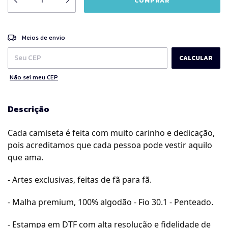
ALTERAR CEP
Entregas para o CEP:
Meios de envio
CALCULAR
Não sei meu CEP
Descrição
Cada camiseta é feita com muito carinho e dedicação,
pois acreditamos que cada pessoa pode vestir aquilo
que ama.
- Artes exclusivas, feitas de fã para fã.
- Malha premium, 100% algodão - Fio 30.1 - Penteado.
- Estampa em DTF com alta resolução e fidelidade de