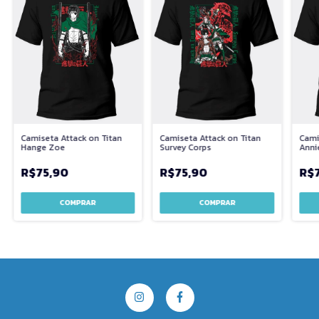
Camiseta Attack on Titan
Camiseta Attack on Titan
Cami
Hange Zoe
Survey Corps
Anni
R$75,90
R$75,90
R$
COMPRAR
COMPRAR